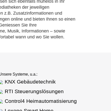
en sich ebenfalls mühelos in Ihr
ediatheken der jeweiligen
n z.B. Zusatzinformationen und
gen online und bieten Ihnen so einen
Geniessen Sie Ihre
me, Musik, Informationen – sowie
ortabel wann und wo Sie wollen.
Unsere Systeme, u.a.:
KNX Gebäudetechnik
RTI Steuerungslösungen
Control4 Heim­automatisierung
Loxone Smart Home