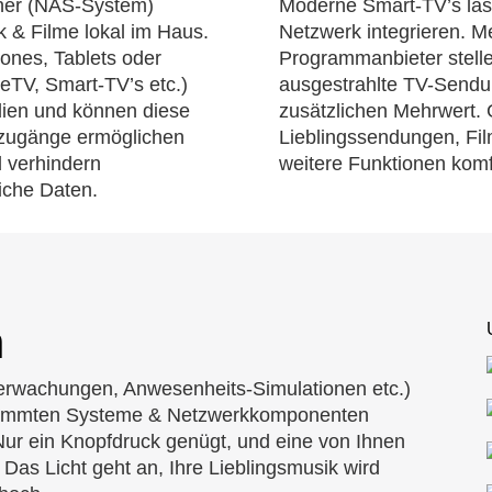
her (NAS-System)
Moderne Smart-TV’s lass
k & Filme lokal im Haus.
Netzwerk integrieren. M
nes, Tablets oder
Programmanbieter stelle
reTV, Smart-TV’s etc.)
ausgestrahlte TV-Sendun
edien und können diese
zusätzlichen Mehrwert. 
stzugänge ermöglichen
Lieblingssendungen, Fil
 verhindern
weitere Funktionen komf
iche Daten.
n
erwachungen, Anwesenheits-Simulationen etc.)
stimmten Systeme & Netzwerkkomponenten
ur ein Knopfdruck genügt, und eine von Ihnen
 Das Licht geht an, Ihre Lieblingsmusik wird