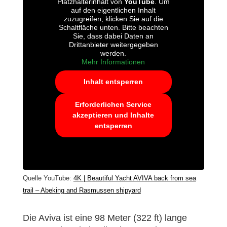
Platzhalterinhalt von
YouTube
. Um
auf den eigentlichen Inhalt
zuzugreifen, klicken Sie auf die
Schaltfläche unten. Bitte beachten
Sie, dass dabei Daten an
Drittanbieter weitergegeben
werden.
Mehr Informationen
Inhalt entsperren
Erforderlichen Service
akzeptieren und Inhalte
entsperren
Quelle YouTube:
4K | Beautiful Yacht AVIVA back from sea
trail – Abeking and Rasmussen shipyard
Die Aviva ist eine 98 Meter (322 ft) lange