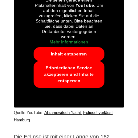
Sie sehen gerade einen
Platzhalterinhalt von
YouTube
. Um
auf den eigentlichen Inhalt
zuzugreifen, klicken Sie auf die
Schaltfläche unten. Bitte beachten
Sie, dass dabei Daten an
Drittanbieter weitergegeben
werden.
Mehr Informationen
Inhalt entsperren
Erforderlichen Service
akzeptieren und Inhalte
entsperren
Quelle YouTube:
Abramowitsch-Yacht ‚Eclipse‘ verlässt
Hamburg
Die Eclipse ist mit einer Länge von 162