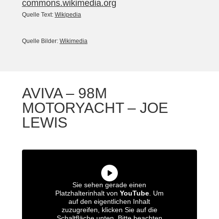
commons.wikimedia.org
Quelle Text:
Wikipedia
Quelle Bilder:
Wikimedia
AVIVA – 98M
MOTORYACHT – JOE
LEWIS
Sie sehen gerade einen
Platzhalterinhalt von
YouTube
. Um
auf den eigentlichen Inhalt
zuzugreifen, klicken Sie auf die
Schaltfläche unten. Bitte beachten